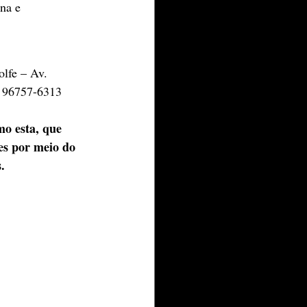
na e 
lfe – Av. 
) 96757-6313
o esta, que 
es por meio do 
.