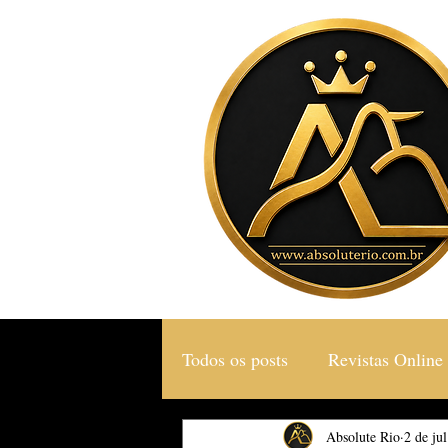
Todos os posts
Revistas Online
Gastronomia & Turismo
Absolute Rio
2 de jul
S