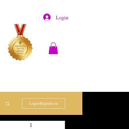
Login
Login/Registre-se