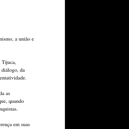
nismo, a união e 
 Tijuca, 
 diálogo, da 
entatividade.
da as 
que, quando 
nquistas.
erença em suas 