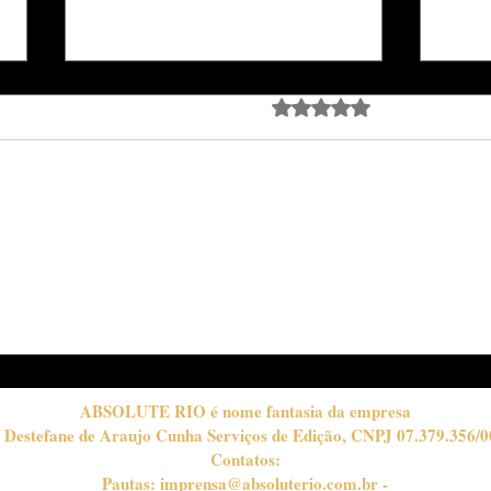
Avaliado com 0 de 5 estrela
Ainda sem avali
Djavan celebra 50 anos de
ANC
carreira com turnê
nom
emocionante e noite de
emp
grandes encontros no Rio
uma 
de Janeiro
prem
Rio 
ABSOLUTE RIO é nome fantasia da empresa
 Destefane de Araujo Cunha Serviços de Edição, CNPJ 07.379.356/0
Contatos:
Pautas:
imprensa@absoluterio.com.br
-