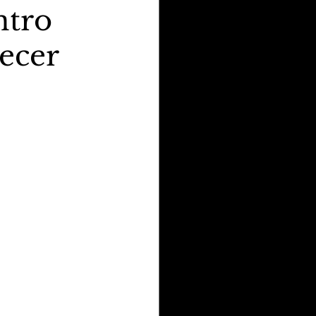
ntro
lecer