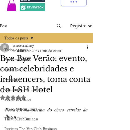
Post
Registre-se
Todos os posts
assessoriathazy
Todos os posts
20 de mar. de 2023
1 min de leitura
Bye Bye Verão: evento,
Revistas Online
com celebridades e
Jornal Online
influencers, toma conta
Eventos
do LSH Hotel
Gastronomia & Turismo
Avaliado com NaN de 5 estrelas.
Social & Estilos
Saúde & Bem Estar
Festa foi na piscina do cinco estrelas da 
Barra
TheVipClubBusiness
Revistas The Vip Club Business