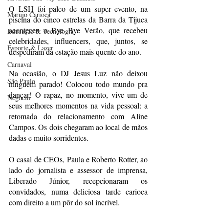
O LSH foi palco de um super evento, na 
Marujo Carioca
piscina do cinco estrelas da Barra da Tijuca 
aconteceu o Bye Bye Verão, que recebeu 
Educação & Tecnologia
celebridades, influencers, que, juntos, se 
Esporte & Lazer
despediram da estação mais quente do ano. 
Carnaval
Na ocasião, o DJ Jesus Luz não deixou 
São Paulo
ninguém parado! Colocou todo mundo pra 
dançar! O rapaz, no momento, vive um de 
Negocio
seus melhores momentos na vida pessoal: a 
retomada do relacionamento com Aline 
Campos. Os dois chegaram ao local de mãos 
dadas e muito sorridentes.
O casal de CEOs, Paula e Roberto Rotter, ao 
lado do jornalista e assessor de imprensa, 
Liberado Júnior, recepcionaram os 
convidados, numa deliciosa tarde carioca 
com direito a um pôr do sol incrível.