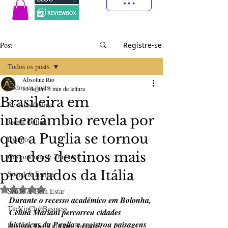
Post
Registre-se
Todos os posts
Absolute Rio
Todos os posts
10 de jun.
3 min de leitura
Brasileira em
Revistas Online
intercâmbio revela por
Jornal Online
que a Puglia se tornou
Eventos
um dos destinos mais
Gastronomia & Turismo
procurados da Itália
Social & Estilos
Avaliado com NaN de 5 estrelas.
Saúde & Bem Estar
Durante o recesso acadêmico em Bolonha, 
TheVipClubBusiness
Celina Mariani percorreu cidades 
históricas da Puglia e registrou paisagens 
Revistas The Vip Club Business