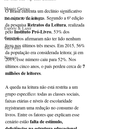
Marujo Carioca
O Brasil enfrenta um declínio significativo 
no número de leitores. Segundo a 6ª edição 
Educação & Tecnologia
Retratos da Leitura
da pesquisa 
, realizada 
Esporte & Lazer
Instituto Pró-Livro
pelo 
, 53% dos 
Carnaval
brasileiros afirmaram não ter lido nenhum 
livro nos últimos três meses. Em 2015, 56% 
São Paulo
da população era considerada leitora; já em 
Negocio
2019, esse número caiu para 52%. Nos 
7 
últimos cinco anos, o país perdeu cerca de 
milhões de leitores
.
A queda na leitura não está restrita a um 
grupo específico: todas as classes sociais, 
faixas etárias e níveis de escolaridade 
registraram uma redução no consumo de 
livros. Entre os fatores que explicam esse 
falta de estímulo, 
cenário estão 
deficiências na estrutura educacional, 