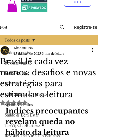
Post
Registre-se
Todos os posts
Absolute Rio
Todos os posts
15 de mar. de 2025
3 min de leitura
Brasil lê cada vez
Revistas Online
menos: desafios e novas
Jornal Online
estratégias para
Eventos
estimular a leitura
Gastronomia & Turismo
Avaliado com NaN de 5 estrelas.
Social & Estilos
Índices preocupantes 
Saúde & Bem Estar
revelam queda no 
TheVipClubBusiness
hábito da leitura
Revistas The Vip Club Business