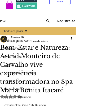
Post
Registre-se
Todos os posts
Absolute Rio
Todos os posts
8 de abr. de 2025
2 min de leitura
Bem-Estar e Natureza:
Revistas Online
Astrid Monteiro de
Jornal Online
Carvalho vive
Eventos
experiência
Gastronomia & Turismo
transformadora no Spa
Social & Estilos
Maria Bonita Itacaré
Saúde & Bem Estar
Avaliado com NaN de 5 estrelas.
TheVipClubBusiness
Revistas The Vip Club Business