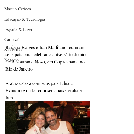
Marujo Carioca
Educação & Tecnologia
Esporte & Lazer
Carnaval
Barbara Borges e Iran Malfitano reuniram 
São Paulo
seus pais para celebrar o aniversário do ator 
Negocio
no Restaurante Novo, em Copacabana, no 
Rio de Janeiro. 
A atriz estava com seus pais Edna e 
Evandro e o ator com seus pais Cecilia e 
Iran.