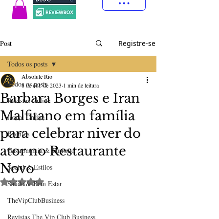
Post
Registre-se
Todos os posts
Absolute Rio
Todos os posts
8 de out. de 2023
1 min de leitura
Barbara Borges e Iran
Revistas Online
Malfitano em família
Jornal Online
para celebrar niver do
Eventos
ator no Restaurante
Gastronomia & Turismo
Novo
Social & Estilos
Avaliado com NaN de 5 estrelas.
Saúde & Bem Estar
TheVipClubBusiness
Revistas The Vip Club Business