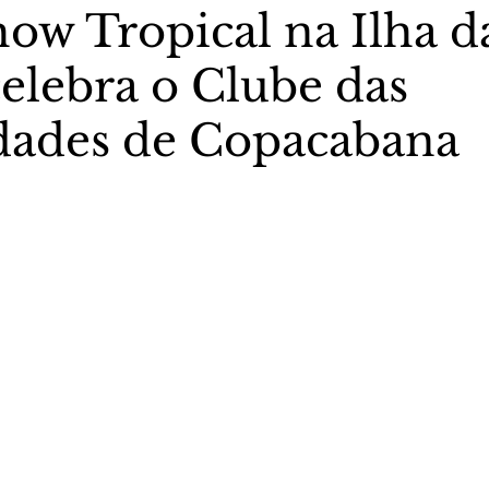
how Tropical na Ilha d
celebra o Clube das
stas The Vip Club Business
Marujo Carioca
dades de Copacabana
sporte & Lazer
Carnaval
São Paulo
Negocio
5 estrelas.