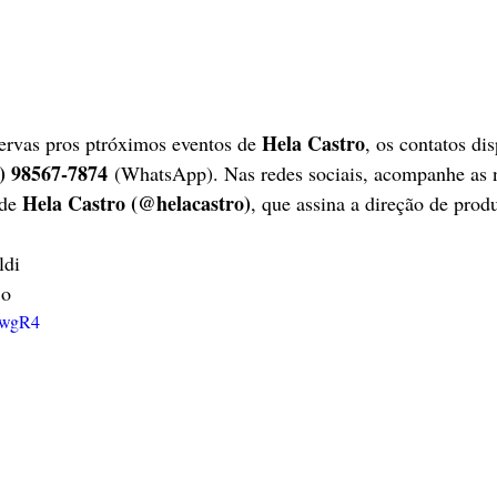
Hela Castro
ervas pros ptróximos eventos de 
, os contatos dis
) 98567-7874
 (WhatsApp). Nas redes sociais, acompanhe as 
Hela Castro (@helacastro)
de 
, que assina a direção de prod
ldi
jo
lwgR4