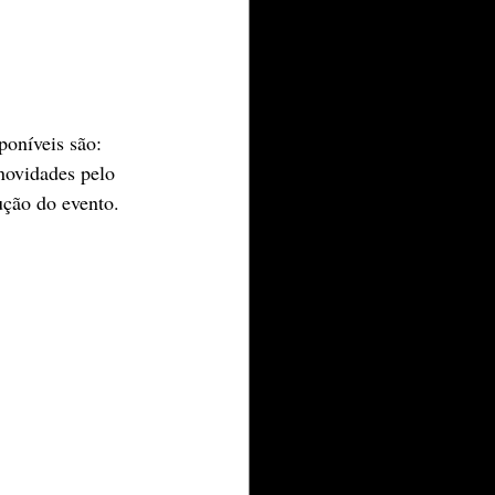
poníveis são: 
novidades pelo 
ução do evento.