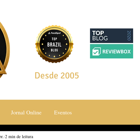
Desde 2005
Jornal Online
Eventos
br.
ocial & Estilos
2 min de leitura
Saúde & Bem Estar