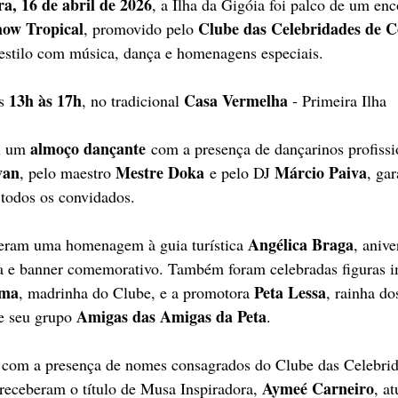
ra, 16 de abril de 2026
, a Ilha da Gigóia foi palco de um enc
how Tropical
Clube das Celebridades de 
, promovido pelo 
estilo com música, dança e homenagens especiais. 
13h às 17h
Casa Vermelha
s 
, no tradicional 
 - Primeira Ilha
almoço dançante
u um 
 com a presença de dançarinos profiss
van
Mestre Doka
Márcio Paiva
, pelo maestro 
 e pelo DJ 
, ga
 todos os convidados.
Angélica Braga
zeram uma homenagem à guia turística 
, anive
xa e banner comemorativo. Também foram celebradas figuras i
ima
Peta Lessa
, madrinha do Clube, e a promotora 
, rainha do
Amigas das Amigas da Peta
 seu grupo 
.
 com a presença de nomes consagrados do Clube das Celebri
Aymeé Carneiro
 receberam o título de Musa Inspiradora, 
, a