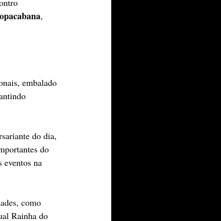
ontro 
Copacabana
, 
ionais, embalado 
rantindo 
rsariante do dia, 
mportantes do 
s eventos na 
dades, como 
tual Rainha do 