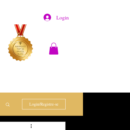
Login
Login/Registre-se