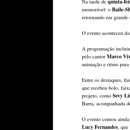
quinta-fei
Na tarde de 
Baile-S
memorável: o 
retornando em grande 
O evento aconteceu da
A programação inclui
Marco Vi
pelo cantor 
animação e ritmo para
Entre os destaques, fi
que recebeu bolo, fai
Sevy L
projeto, como 
Barra, acompanhada de
O evento contou ainda
Lucy Fernandes
, que