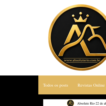
Todos os posts
Revistas Online
Gastronomia & Turismo
Absolute Rio
22 de a
S