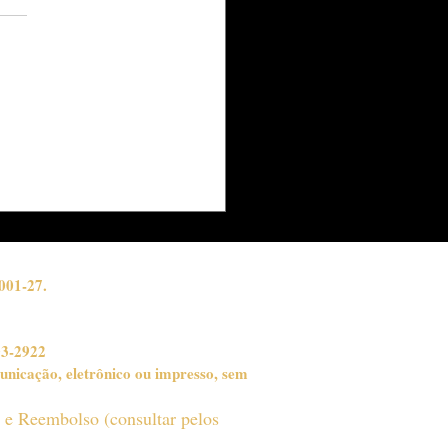
Sport Life recebe
ta do fundador da
hnogym
001-27.
03-2922
unicação, eletrônico ou impresso, sem
o e Reembolso (consultar pelos