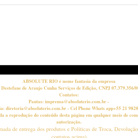
Show “Canções de
SIX 
Cazuza” reúne
visi
convidados famosos no
Tec
Teatro Bradesco
ABSOLUTE RIO é nome fantasia da empresa
 Destefane de Araujo Cunha Serviços de Edição, CNPJ 07.379.356/0
Contatos:
Pautas:
imprensa@absoluterio.com.br
-
ia:
diretoria@absoluterio.com.br
- Cel Phone Whats app+55 21 982
bida a reprodução do conteúdo desta página em qualquer meio de com
autorização.
timada de entrega dos produtos e Políticas de Troca, Devoluçã
contatos acima)