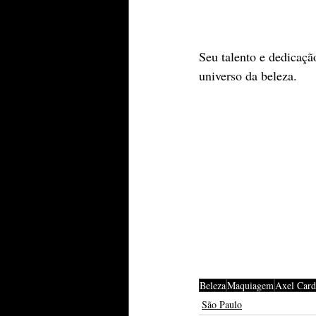
Seu talento e dedicaç
universo da beleza.
Beleza
Maquiagem
Axel Card
São Paulo