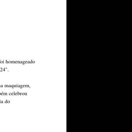
foi homenageado 
24". 
 na maquiagem, 
mbém celebrou 
ia do 