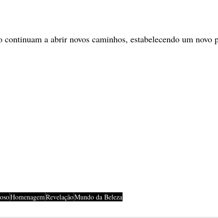
ão continuam a abrir novos caminhos, estabelecendo um novo 
oso
Homenagem
Revelação
Mundo da Beleza