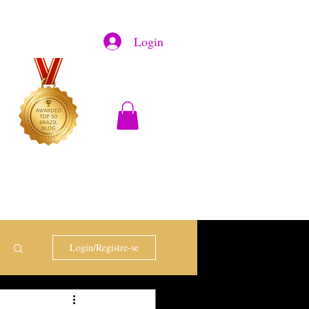
Login
Login/Registre-se