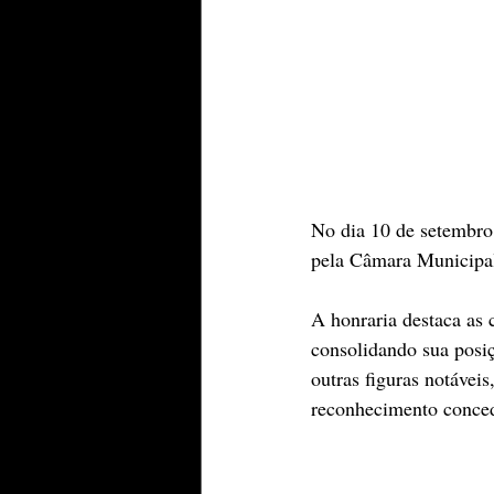
No dia 10 de setembr
pela Câmara Municipal
A honraria destaca as
consolidando sua posiç
outras figuras notávei
reconhecimento conced