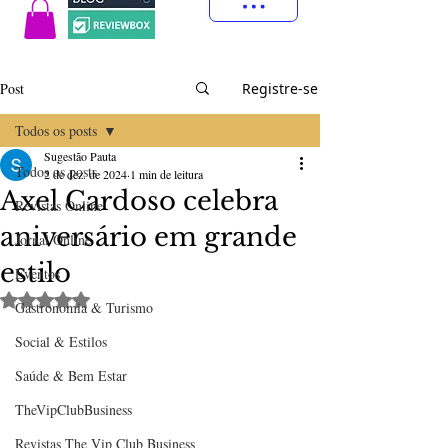
Post
Registre-se
Todos os posts
Sugestão Pauta
Todos os posts
2 de dez. de 2024
1 min de leitura
Axel Cardoso celebra
Revistas Online
aniversário em grande
Jornal Online
estilo
Eventos
Avaliado com NaN de 5 estrelas.
Gastronomia & Turismo
Social & Estilos
Saúde & Bem Estar
TheVipClubBusiness
Revistas The Vip Club Business