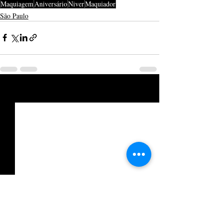
Maquiagem
Aniversário
Niver
Maquiador
São Paulo
Posts recentes
Ver tudo