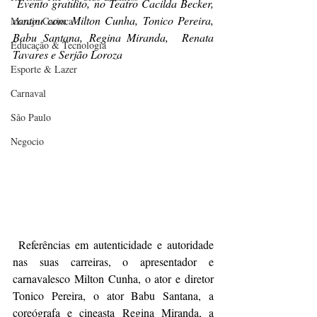
Evento gratuito, no Teatro Cacilda Becker, 
contou com Milton Cunha, Tonico Pereira, 
Marujo Carioca
Babu Santana, Regina Miranda,  Renata 
Educação & Tecnologia
Tavares e Serjão Loroza 
Esporte & Lazer
Carnaval
São Paulo
Negocio
 Referências em autenticidade e autoridade 
nas suas carreiras, o apresentador e 
carnavalesco Milton Cunha, o ator e diretor 
Tonico Pereira, o ator Babu Santana, a 
coreógrafa e cineasta Regina Miranda, a 