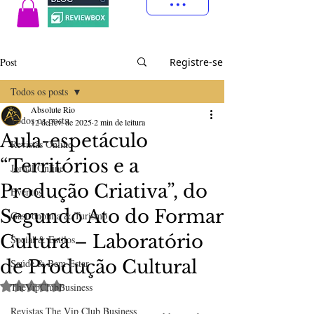
Post
Registre-se
Todos os posts
Absolute Rio
Todos os posts
12 de fev. de 2025
2 min de leitura
Aula-espetáculo
Revistas Online
“Territórios e a
Jornal Online
Produção Criativa”, do
Eventos
Segundo Ato do Formar
Gastronomia & Turismo
Cultura – Laboratório
Social & Estilos
de Produção Cultural
Saúde & Bem Estar
Avaliado com NaN de 5 estrelas.
TheVipClubBusiness
Revistas The Vip Club Business