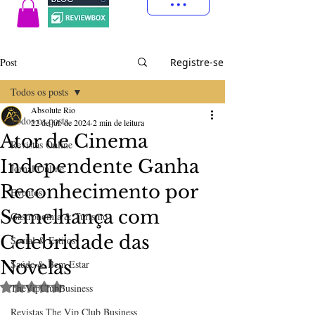
Post
Registre-se
Todos os posts
Absolute Rio
Todos os posts
22 de jul. de 2024
2 min de leitura
Ator de Cinema
Revistas Online
Independente Ganha
Jornal Online
Reconhecimento por
Eventos
Semelhança com
Gastronomia & Turismo
Celebridade das
Social & Estilos
Novelas
Saúde & Bem Estar
Avaliado com NaN de 5 estrelas.
TheVipClubBusiness
Revistas The Vip Club Business