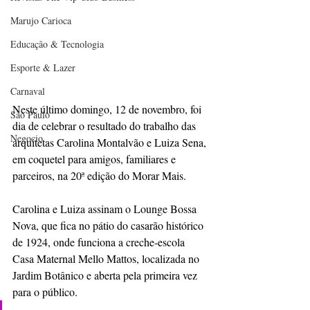
Marujo Carioca
Educação & Tecnologia
Esporte & Lazer
Carnaval
Neste último domingo, 12 de novembro, foi 
São Paulo
dia de celebrar o resultado do trabalho das 
Negocio
arquitetas Carolina Montalvão e Luiza Sena, 
em coquetel para amigos, familiares e 
parceiros, na 20ª edição do Morar Mais. 
Carolina e Luiza assinam o Lounge Bossa 
Nova, que fica no pátio do casarão histórico 
de 1924, onde funciona a creche-escola 
Casa Maternal Mello Mattos, localizada no 
Jardim Botânico e aberta pela primeira vez 
para o público. 