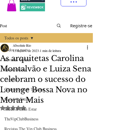
Post
Registre-se
Todos os posts
Absolute Rio
Todos os posts
13 de nov. de 2023
1 min de leitura
As arquitetas Carolina
Revistas Online
Montalvão e Luiza Sena
Jornal Online
celebram o sucesso do
Eventos
Lounge Bossa Nova no
Gastronomia & Turismo
Morar Mais
Social & Estilos
Avaliado com NaN de 5 estrelas.
Saúde & Bem Estar
TheVipClubBusiness
Revistas The Vip Club Business