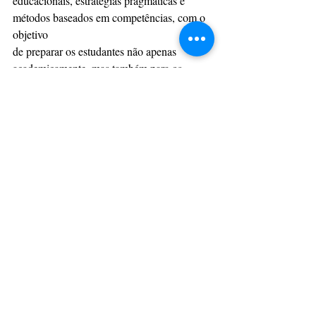
educacionais, estratégias pragmáticas e 
métodos baseados em competências, com o 
objetivo
de preparar os estudantes não apenas 
academicamente, mas também para os 
desafios
práticos da vida profissional. Ao integrar 
conteúdos teóricos com habilidades 
aplicáveis, o
tecnicismo busca formar indivíduos mais 
autônomos, eficientes e prontos para 
contribuir de
maneira significativa em suas áreas de 
atuação.
O fim de um ciclo?
Se nada mudar, o Brasil pode ter que lidar 
com um apagão educacional que 
comprometerá