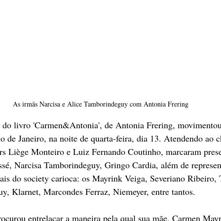
As irmãs Narcisa e Alice Tamborindeguy com Antonia Frering
s do livro 'Carmen&Antonia', de Antonia Frering, movimentou 
o de Janeiro, na noite de quarta-feira, dia 13. Atendendo ao
rs Liège Monteiro e Luiz Fernando Coutinho, marcaram pres
ssé, Narcisa Tamborindeguy, Gringo Cardia, além de represen
nais do society carioca: os Mayrink Veiga, Severiano Ribeiro, 
uy, Klarnet, Marcondes Ferraz, Niemeyer, entre tantos.
rocurou entrelaçar a maneira pela qual sua mãe, Carmen Mayr