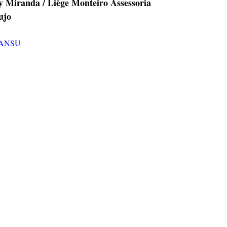
ny Miranda / Liège Monteiro Assessoria
ujo
MlANSU