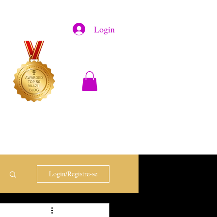
Login
Login/Registre-se