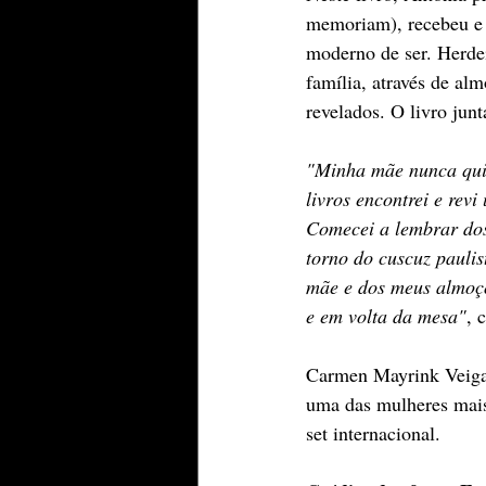
memoriam), recebeu e l
moderno de ser. Herdei
família, através de alm
revelados. O livro junt
"Minha mãe nunca quis
livros encontrei e revi
Comecei a lembrar dos
torno do cuscuz paulis
mãe e dos meus almoço
e em volta da mesa"
, 
Carmen Mayrink Veiga f
uma das mulheres mais
set internacional.