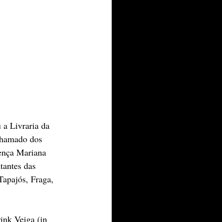
a Livraria da 
 chamado dos 
ença Mariana 
tantes das 
Tapajós, Fraga, 
ink Veiga (in 