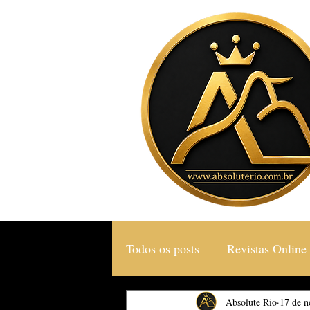
Todos os posts
Revistas Online
Gastronomia & Turismo
Absolute Rio
17 de n
S