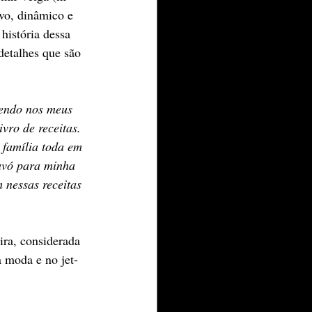
vo, dinâmico e 
história dessa 
detalhes que são 
xendo nos meus 
vro de receitas. 
 família toda em 
 avó para minha 
 nessas receitas 
ira, considerada 
 moda e no jet-