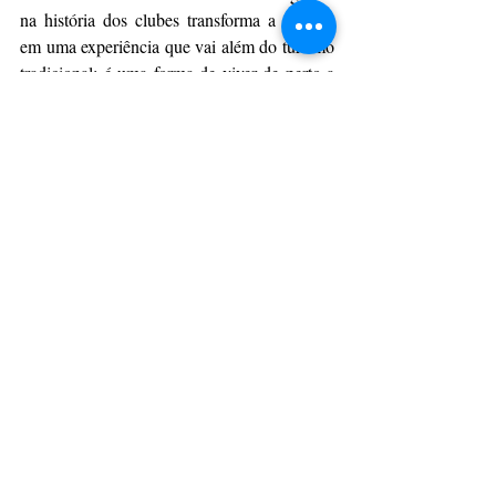
na história dos clubes transforma a viagem 
em uma experiência que vai além do turismo 
tradicional: é uma forma de viver de perto a 
cultura e a emoção que fazem do futebol um 
fenômeno global.
Jornal Online
Esporte & Lazer
Posts recentes
Ver tudo