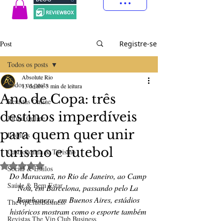
Post
Registre-se
Todos os posts
Absolute Rio
Todos os posts
13 de abr.
3 min de leitura
Ano de Copa: três
Revistas Online
destinos imperdíveis
Jornal Online
para quem quer unir
Eventos
turismo e futebol
Gastronomia & Turismo
Avaliado com NaN de 5 estrelas.
Social & Estilos
Do Maracanã, no Rio de Janeiro, ao Camp 
Saúde & Bem Estar
Nou, em Barcelona, passando pelo La 
Bombonera, em Buenos Aires, estádios 
TheVipClubBusiness
históricos mostram como o esporte também 
Revistas The Vip Club Business