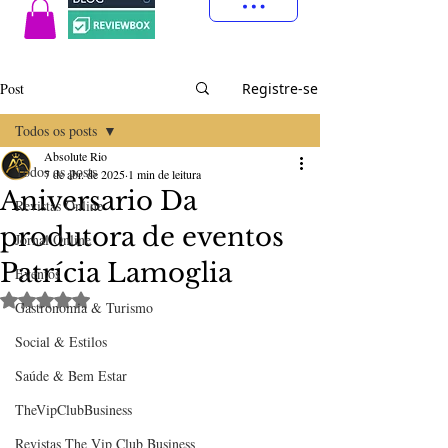
Post
Registre-se
Todos os posts
Absolute Rio
Todos os posts
7 de abr. de 2025
1 min de leitura
Aniversario Da
Revistas Online
produtora de eventos
Jornal Online
Patrícia Lamoglia
Eventos
Avaliado com NaN de 5 estrelas.
Gastronomia & Turismo
Social & Estilos
Saúde & Bem Estar
TheVipClubBusiness
Revistas The Vip Club Business