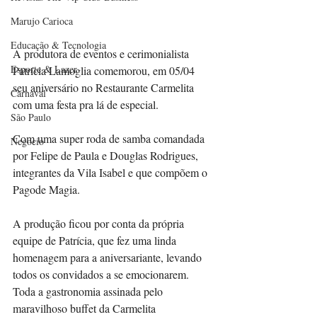
Marujo Carioca
Educação & Tecnologia
A produtora de eventos e cerimonialista 
Esporte & Lazer
Patrícia Lamoglia comemorou, em 05/04 
seu aniversário no Restaurante Carmelita 
Carnaval
com uma festa pra lá de especial. 
São Paulo
Com uma super roda de samba comandada 
Negocio
por Felipe de Paula e Douglas Rodrigues, 
integrantes da Vila Isabel e que compõem o 
Pagode Magia.
A produção ficou por conta da própria 
equipe de Patrícia, que fez uma linda 
homenagem para a aniversariante, levando 
todos os convidados a se emocionarem. 
Toda a gastronomia assinada pelo 
maravilhoso buffet da Carmelita 