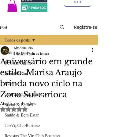
Post
Registre-se
Todos os posts
Absolute Rio
Todos os posts
2 de fev.
1 min de leitura
Aniversário em grande
Revistas Online
estilo: Marisa Araujo
Jornal Online
brinda novo ciclo na
Eventos
Zona Sul carioca
Gastronomia & Turismo
Atualizado:
4 de fev.
Social & Estilos
Avaliado com NaN de 5 estrelas.
Saúde & Bem Estar
TheVipClubBusiness
Revistas The Vip Club Business