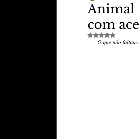
Animal 
com ace
TheVipClubBusiness
Revi
Avaliado com NaN de 
O que não faltam 
Educação & Tecnologia
E