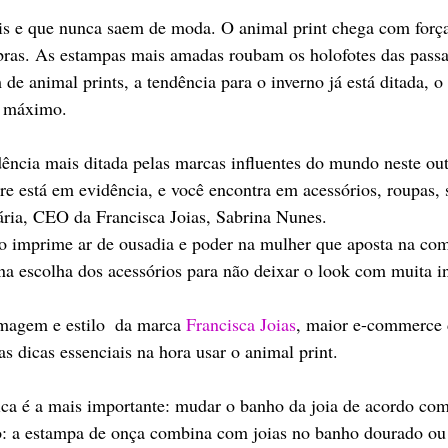
s e que nunca saem de moda. O animal print chega com força n
bras. As estampas mais amadas roubam os holofotes das passa
 animal prints, a tendência para o inverno já está ditada, o 
o máximo. 
dência mais ditada pelas marcas influentes do mundo neste ou
 está em evidência, e você encontra em acessórios, roupas, s
ária, CEO da Francisca Joias, Sabrina Nunes. 
imprime ar de ousadia e poder na mulher que aposta na com
 na escolha dos acessórios para não deixar o look com muita i
imagem e estilo  da marca 
Francisca Joias
, maior e-commerce 
s dicas essenciais na hora usar o animal print.
ica é a mais importante: mudar o banho da joia de acordo co
o: a estampa de onça combina com joias no banho dourado ou