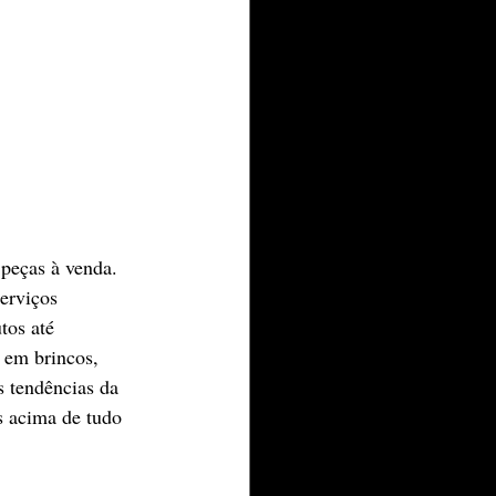
peças à venda. 
erviços 
tos até 
 em brincos, 
s tendências da 
s acima de tudo 