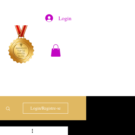
Login
Login/Registre-se