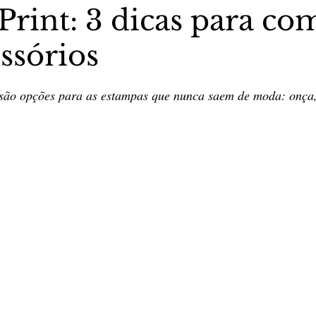
Print: 3 dicas para co
ssórios
stas The Vip Club Business
Marujo Carioca
5 estrelas.
são opções para as estampas que nunca saem de moda: onça,
sporte & Lazer
Carnaval
São Paulo
Negocio