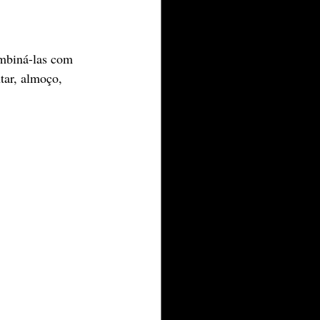
mbiná-las com 
tar, almoço, 