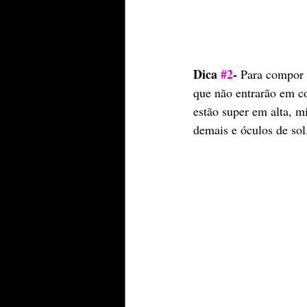
Dica 
#2
-
 Para compor 
que não entrarão em co
estão super em alta, m
demais e óculos de sol