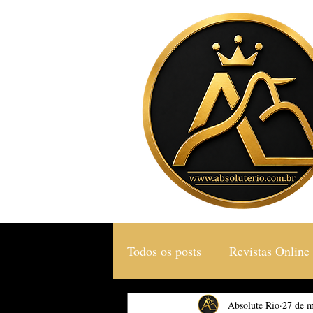
Todos os posts
Revistas Online
Gastronomia & Turismo
Absolute Rio
27 de m
S