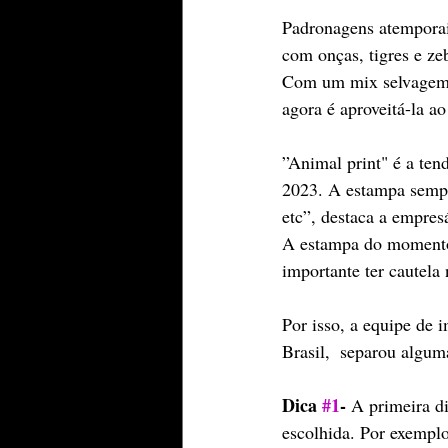
Padronagens atemporai
com onças, tigres e ze
Com um mix selvagem de
agora é aproveitá-la a
”Animal print" é a ten
2023. A estampa sempre
etc”, destaca a empres
A estampa do momento 
importante ter cautela
Por isso, a equipe de 
Brasil,  separou alguma
Dica 
#1
-
 A primeira d
escolhida. Por exempl