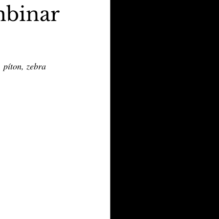
mbinar
 píton, zebra