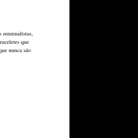
s minimalistas, 
raceletes que 
 que nunca são 