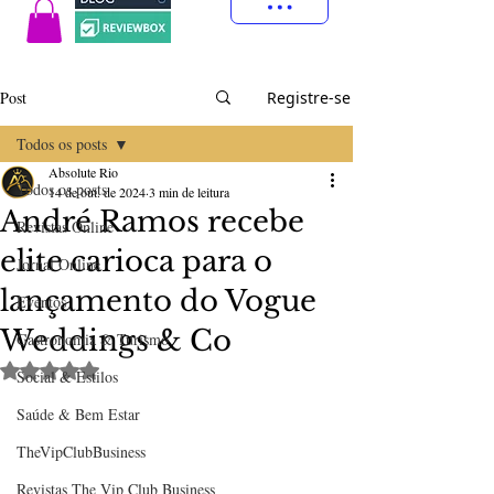
Post
Registre-se
Todos os posts
Absolute Rio
Todos os posts
14 de out. de 2024
3 min de leitura
André Ramos recebe
Revistas Online
elite carioca para o
Jornal Online
lançamento do Vogue
Eventos
Weddings & Co
Gastronomia & Turismo
Avaliado com NaN de 5 estrelas.
Social & Estilos
Saúde & Bem Estar
TheVipClubBusiness
Revistas The Vip Club Business