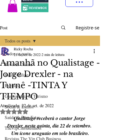
Post
Registre-se
Todos os posts
Ricky Rocha
Todos os posts
21 de set. de 2022
2 min de leitura
Amanhã no Qualistage -
Revistas Online
Jorge Drexler - na
Jornal Online
Turnê -TINTA Y
Eventos
TIEMPO
Gastronomia & Turismo
Atualizado:
22 de set. de 2022
Social & Estilos
Avaliado com NaN de 5 estrelas.
Saúde & Bem Estar
Qualistage receberá o cantor Jorge 
Drexler, nesta quinta, dia 22 de setembro. 
TheVipClubBusiness
Um ícone uruguaio em solo brasileiro.
Revistas The Vip Club Business