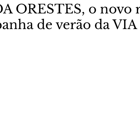
 ORESTES, o novo r
anha de verão da VIA
stas The Vip Club Business
Marujo Carioca
sporte & Lazer
Carnaval
São Paulo
Negocio
5 estrelas.