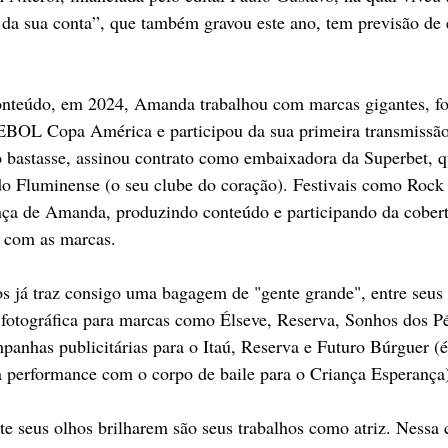
a sua conta”, que também gravou este ano, tem previsão de e
onteúdo, em 2024, Amanda trabalhou com marcas gigantes, foi
OL Copa América e participou da sua primeira transmissão 
bastasse, assinou contrato como embaixadora da Superbet, q
do Fluminense (o seu clube do coração). Festivais como Rock
ça de Amanda, produzindo conteúdo e participando da cobert
s com as marcas. 
os já traz consigo uma bagagem de "gente grande", entre seus 
fotográfica para marcas como Élseve, Reserva, Sonhos dos Pés
anhas publicitárias para o Itaú, Reserva e Futuro Búrguer (é
a performance com o corpo de baile para o Criança Esperança
e seus olhos brilharem são seus trabalhos como atriz. Nessa c