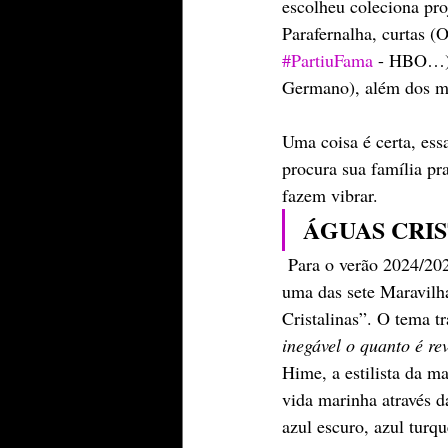
escolheu coleciona pro
Parafernalha, curtas (
#PartiuFama
 - HBO…), 
Germano), além dos mu
Uma coisa é certa, ess
procura sua família pra
fazem vibrar.
ÁGUAS CRI
 Para o verão 2024/20
uma das sete Maravilh
Cristalinas”. O tema tr
inegável o quanto é r
Hime, a estilista da m
vida marinha através d
azul escuro, azul turq