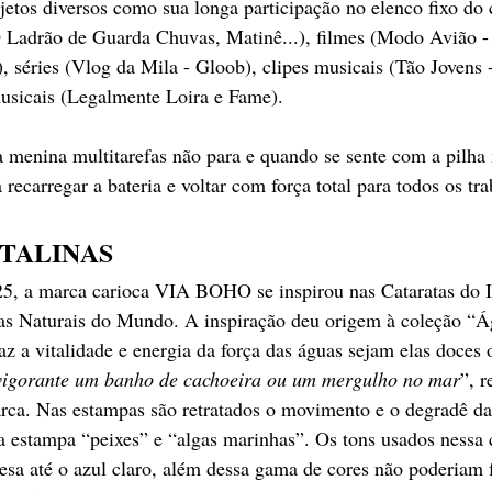
jetos diversos como sua longa participação no elenco fixo do 
O Ladrão de Guarda Chuvas, Matinê...), filmes (Modo Avião - 
séries (Vlog da Mila - Gloob), clipes musicais (Tão Jovens -
sicais (Legalmente Loira e Fame).
a menina multitarefas não para e quando se sente com a pilha
 recarregar a bateria e voltar com força total para todos os tr
STALINAS
25, a marca carioca VIA BOHO se inspirou nas Cataratas do I
as Naturais do Mundo. A inspiração deu origem à coleção “Á
az a vitalidade e energia da força das águas sejam elas doces 
evigorante um banho de cachoeira ou um mergulho no mar
”, r
arca. Nas estampas são retratados o movimento e o degradê da
a estampa “peixes” e “algas marinhas”. Os tons usados nessa 
uesa até o azul claro, além dessa gama de cores não poderiam f