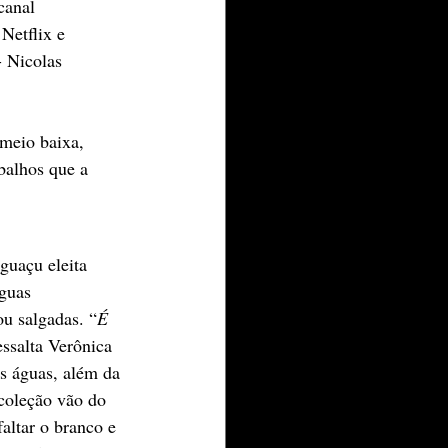
canal 
Netflix e 
 Nicolas 
 meio baixa, 
abalhos que a 
guaçu eleita 
guas 
ou salgadas. “
É 
essalta Verônica 
s águas, além da 
coleção vão do 
altar o branco e 