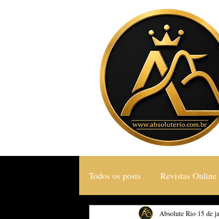
Todos os posts
Revistas Online
Gastronomia & Turismo
Absolute Rio
15 de j
S