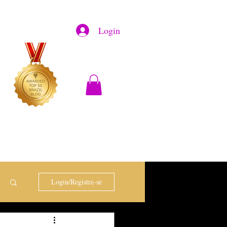
Login
Login/Registre-se