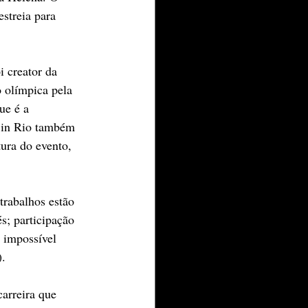
streia para 
 creator da 
olímpica pela 
ue é a 
 in Rio também 
ura do evento, 
trabalhos estão 
; participação 
 impossível 
).
arreira que 