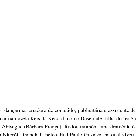
 dançarina, criadora de conteúdo, publicitária e assistente de
 ar na novela Reis da Record, como Basemate, filha do rei S
e Abisague (Bárbara França). Rodou também uma dramédia ác
m Niterói, financiada pelo edital Paulo Gustavo, na qual viveu