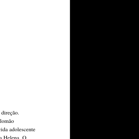
 direção.
alomão 
ida adolescente 
 a Helena. O 