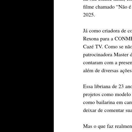
filme chamado “Não é d
2025.
Já como criadora de c
Rexona para a CONMEB
Cazé TV. Como se não 
patrocinadora Master 
contaram com a presen
além de diversas açõe
Essa libriana de 23 an
projetos como modelo 
como bailarina em camp
deixar de comentar su
Mas o que faz realment