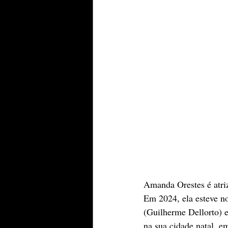
Amanda Orestes é atriz,
Em 2024, ela esteve no
(Guilherme Dellorto) 
na sua cidade natal, e