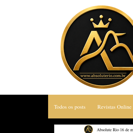
Todos os posts
Revistas Online
Gastronomia & Turismo
Absolute Rio
16 de m
S