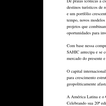
De praias icônicas a c
destinos turísticos de
e um portfólio crescen
tempo, novos modelos 
projetos que combinam 
oportunidades para inv
Com base nessa compre
SAHIC antecipa e se c
mercado do presente e
O capital internaciona
para crescimento estru
geopoliticamente afas
A América Latina e o C
Celebrando sua 20ª ed