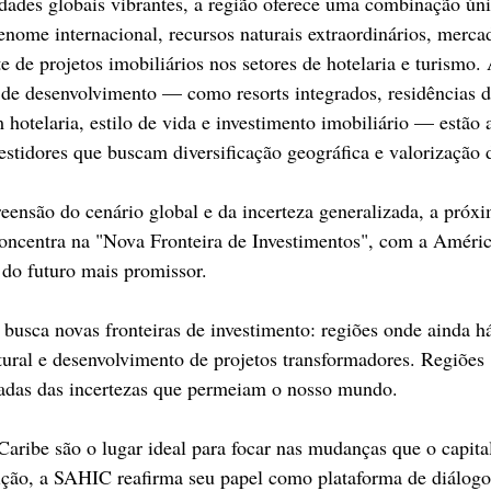
idades globais vibrantes, a região oferece uma combinação únic
 renome internacional, recursos naturais extraordinários, merc
te de projetos imobiliários nos setores de hotelaria e turismo
de desenvolvimento — como resorts integrados, residências d
hotelaria, estilo de vida e investimento imobiliário — estão 
estidores que buscam diversificação geográfica e valorização d
ensão do cenário global e da incerteza generalizada, a próxi
oncentra na "Nova Fronteira de Investimentos", com a Améri
 do futuro mais promissor.
l busca novas fronteiras de investimento: regiões onde ainda 
tural e desenvolvimento de projetos transformadores. Regiões 
tadas das incertezas que permeiam o nosso mundo.
aribe são o lugar ideal para focar nas mudanças que o capital
ição, a SAHIC reafirma seu papel como plataforma de diálogo