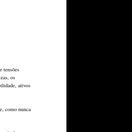
 tensões 
zas, os 
lidade, ativos 
se, como nunca 