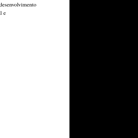
 desenvolvimento 
l e 