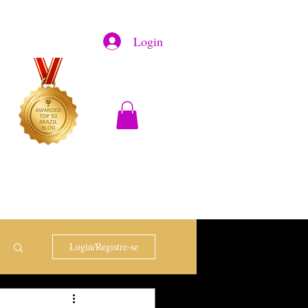
Login
Login/Registre-se