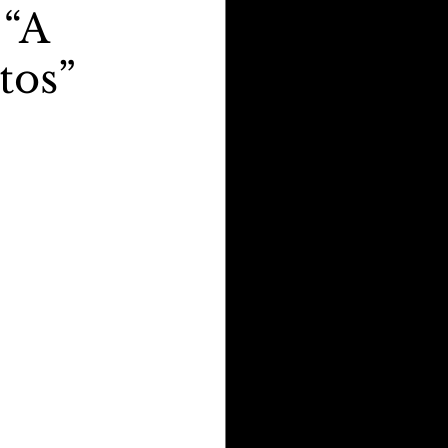
 “A
tos”