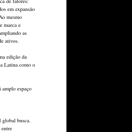
a de fatores: 
ados em expansão 
. Ao mesmo 
e marca e 
ampliando as 
e ativos.
ma edição da 
ca Latina como o 
há amplo espaço 
 global busca. 
 entre 