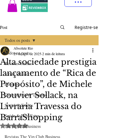
Post
Registre-se
Todos os posts
Absolute Rio
Todos os posts
29 de ago. de 2025
2 min de leitura
Alta sociedade prestigia
Revistas Online
lançamento de “Rica de
Jornal Online
Propósito”, de Michele
Eventos
Bouvier Sollack, na
Gastronomia & Turismo
Livraria Travessa do
Social & Estilos
BarraShopping
Saúde & Bem Estar
Avaliado com NaN de 5 estrelas.
TheVipClubBusiness
Revistas The Vip Club Business