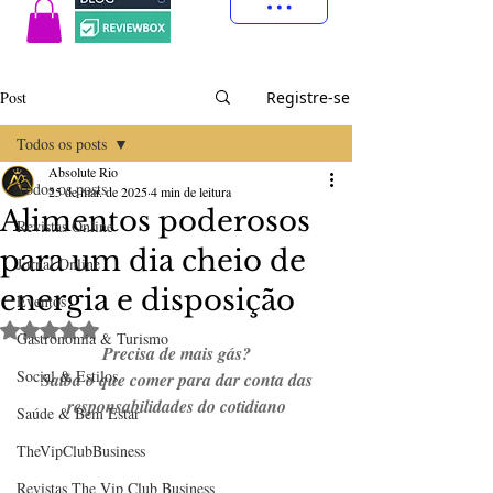
Post
Registre-se
Todos os posts
Absolute Rio
Todos os posts
25 de mar. de 2025
4 min de leitura
Alimentos poderosos
Revistas Online
para um dia cheio de
Jornal Online
energia e disposição
Eventos
Avaliado com NaN de 5 estrelas.
Gastronomia & Turismo
Precisa de mais gás?
Social & Estilos
 Saiba o que comer para dar conta das 
responsabilidades do cotidiano
Saúde & Bem Estar
TheVipClubBusiness
Revistas The Vip Club Business