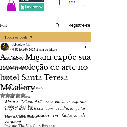
Post
Registre-se
Todos os posts
Absolute Rio
Todos os posts
6 de fev. de 2025
2 min de leitura
Alessa Migani expõe sua
Revistas Online
nova coleção de arte no
Jornal Online
hotel Santa Teresa
Eventos
MGallery
Gastronomia & Turismo
Avaliado com NaN de 5 estrelas.
Social & Estilos
Mostra “Stand-Art” reverencia o espírito 
Saúde & Bem Estar
alegre dos cariocas com esculturas feitas 
com materiais usados em fantasias de 
TheVipClubBusiness
carnaval 
Revistas The Vip Club Business