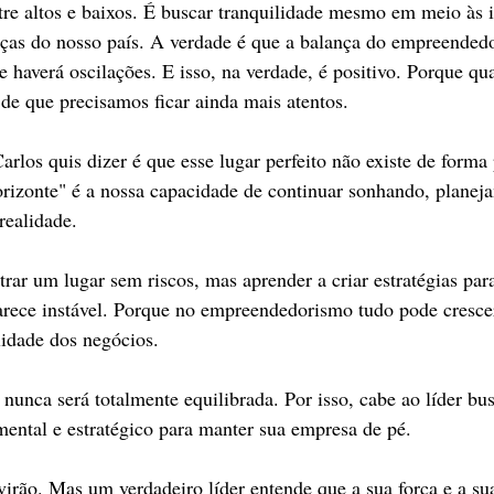
re altos e baixos. É buscar tranquilidade mesmo em meio às i
as do nosso país. A verdade é que a balança do empreendedo
e haverá oscilações. E isso, na verdade, é positivo. Porque qu
 de que precisamos ficar ainda mais atentos.
arlos quis dizer é que esse lugar perfeito não existe de form
rizonte" é a nossa capacidade de continuar sonhando, planeja
realidade.
rar um lugar sem riscos, mas aprender a criar estratégias par
ece instável. Porque no empreendedorismo tudo pode cresc
lidade dos negócios.
unca será totalmente equilibrada. Por isso, cabe ao líder bus
mental e estratégico para manter sua empresa de pé.
irão. Mas um verdadeiro líder entende que a sua força e a su