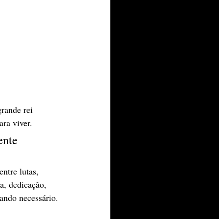
grande rei 
ara viver.
ente 
ntre lutas, 
ia, dedicação, 
uando necessário.