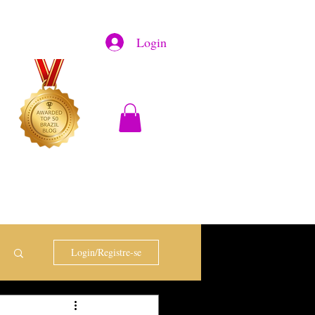
Login
Login/Registre-se