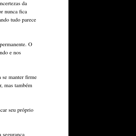
ncertezas da 
r nunca fica 
ando tudo parece 
a permanente. O 
ndo e nos 
a se manter firme 
er, mas também 
car seu próprio 
a segurança 