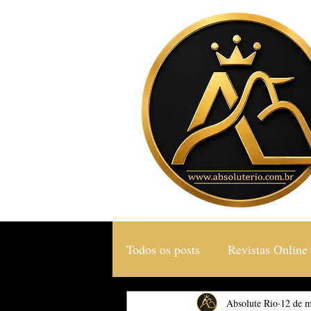
Todos os posts
Revistas Online
Gastronomia & Turismo
Absolute Rio
12 de m
S