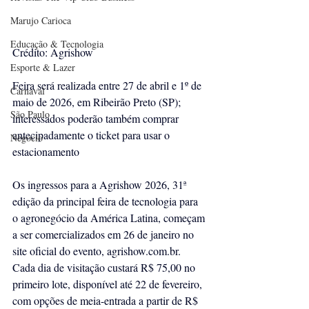
Marujo Carioca
Educação & Tecnologia
Crédito: Agrishow
Esporte & Lazer
Feira será realizada entre 27 de abril e 1º de 
Carnaval
maio de 2026, em Ribeirão Preto (SP); 
São Paulo
interessados poderão também comprar 
antecipadamente o ticket para usar o 
Negocio
estacionamento
Os ingressos para a Agrishow 2026, 31ª 
edição da principal feira de tecnologia para 
o agronegócio da América Latina, começam 
a ser comercializados em 26 de janeiro no 
site oficial do evento, 
agrishow.com.br
. 
Cada dia de visitação custará R$ 75,00 no 
primeiro lote, disponível até 22 de fevereiro, 
com opções de meia-entrada a partir de R$ 