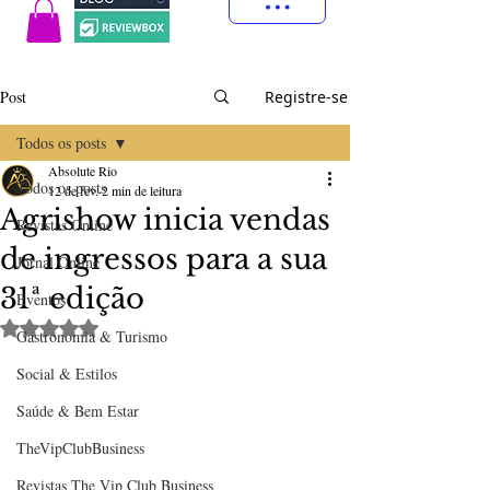
Post
Registre-se
Todos os posts
Absolute Rio
Todos os posts
12 de fev.
2 min de leitura
Agrishow inicia vendas
Revistas Online
de ingressos para a sua
Jornal Online
31ª edição
Eventos
Avaliado com NaN de 5 estrelas.
Gastronomia & Turismo
Social & Estilos
Saúde & Bem Estar
TheVipClubBusiness
Revistas The Vip Club Business