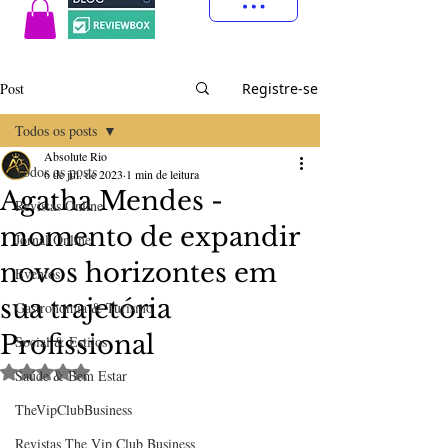
Post
Registre-se
Todos os posts
Absolute Rio
Todos os posts
6 de jul. de 2023
1 min de leitura
Agatha Mendes -
Revistas Online
momento de expandir
Jornal Online
novos horizontes em
Eventos
sua trajetória
Gastronomia & Turismo
Profissional
Social & Estilos
Avaliado com NaN de 5 estrelas.
Saúde & Bem Estar
TheVipClubBusiness
Revistas The Vip Club Business