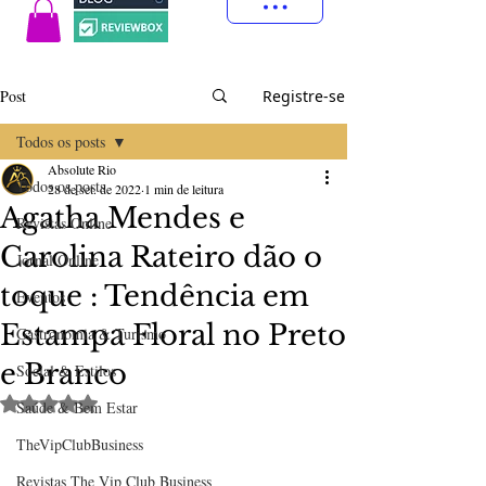
Post
Registre-se
Todos os posts
Absolute Rio
Todos os posts
28 de set. de 2022
1 min de leitura
Agatha Mendes e
Revistas Online
Carolina Rateiro dão o
Jornal Online
toque : Tendência em
Eventos
Estampa Floral no Preto
Gastronomia & Turismo
e Branco
Social & Estilos
Avaliado com NaN de 5 estrelas.
Saúde & Bem Estar
TheVipClubBusiness
Revistas The Vip Club Business