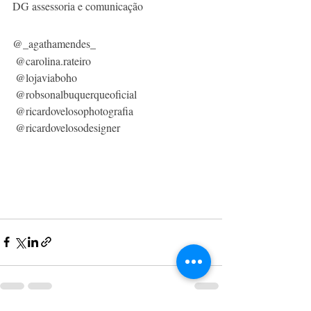
DG assessoria e comunicação
@_agathamendes_
 @carolina.rateiro
 @lojaviaboho
 @robsonalbuquerqueoficial
 @ricardovelosophotografia
 @ricardovelosodesigner