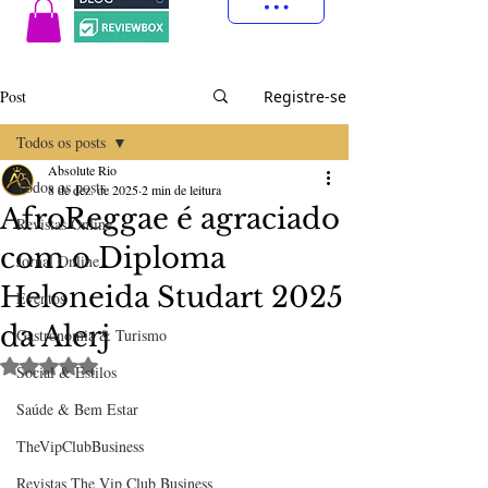
Post
Registre-se
Todos os posts
Absolute Rio
Todos os posts
8 de dez. de 2025
2 min de leitura
AfroReggae é agraciado
Revistas Online
com o Diploma
Jornal Online
Heloneida Studart 2025
Eventos
da Alerj
Gastronomia & Turismo
Avaliado com NaN de 5 estrelas.
Social & Estilos
Saúde & Bem Estar
TheVipClubBusiness
Revistas The Vip Club Business