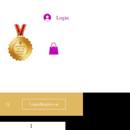
Login
Login/Registre-se