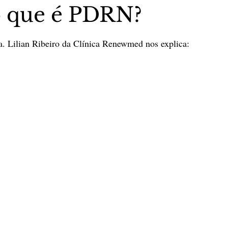
 o que é PDRN?
5 estrelas.
stas The Vip Club Business
Marujo Carioca
a. Lilian Ribeiro da Clínica Renewmed nos explica:
sporte & Lazer
Carnaval
São Paulo
Negocio