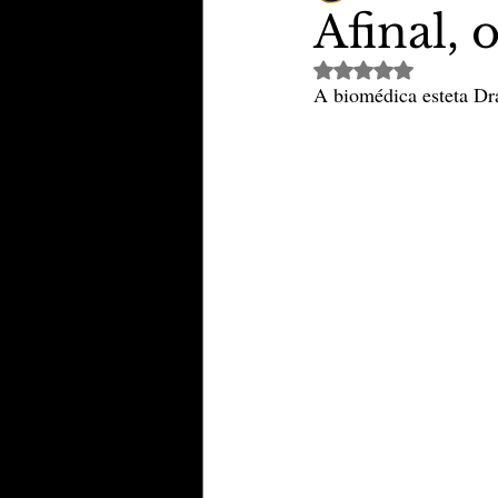
Afinal,
Avaliado com NaN de 
TheVipClubBusiness
Revi
A biomédica esteta Dr
Educação & Tecnologia
E