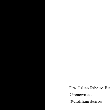
Dra. Lilian Ribeiro B
@renewmed
@dralilianribeiroo