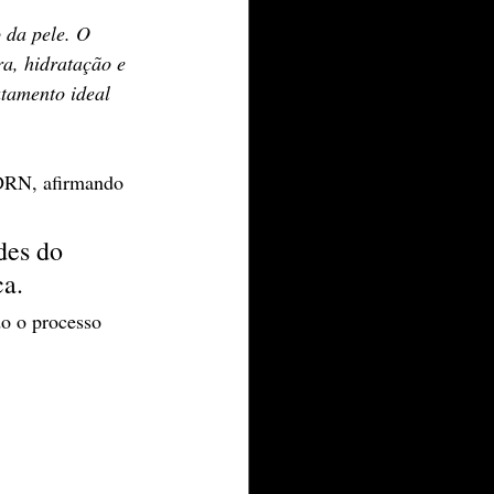
 da pele. O 
a, hidratação e 
atamento ideal 
PDRN, afirmando 
des do 
ca.
o o processo 