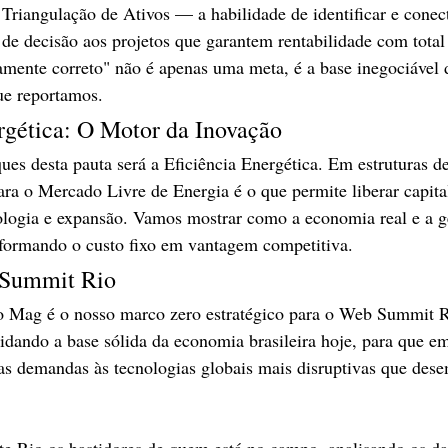
Triangulação de Ativos — a habilidade de identificar e conect
de decisão aos projetos que garantem rentabilidade com total
icamente correto" não é apenas uma meta, é a base inegociável 
ue reportamos.
ergética: O Motor da Inovação
ues desta pauta será a Eficiência Energética. Em estruturas de
ara o Mercado Livre de Energia é o que permite liberar capita
ologia e expansão. Vamos mostrar como a economia real e a 
sformando o custo fixo em vantagem competitiva.
 Summit Rio
po Mag é o nosso marco zero estratégico para o Web Summit R
dando a base sólida da economia brasileira hoje, para que e
as demandas às tecnologias globais mais disruptivas que des
e Rio os bastidores de quem está no campo, analisando os da