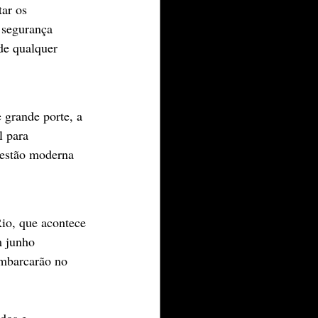
ar os 
 segurança 
de qualquer 
 grande porte, a 
l para 
gestão moderna 
io, que acontece 
m junho 
embarcarão no 
dos e 