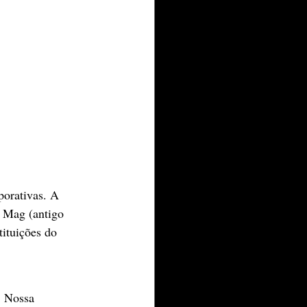
porativas. A 
 Mag (antigo 
ituições do 
. Nossa 