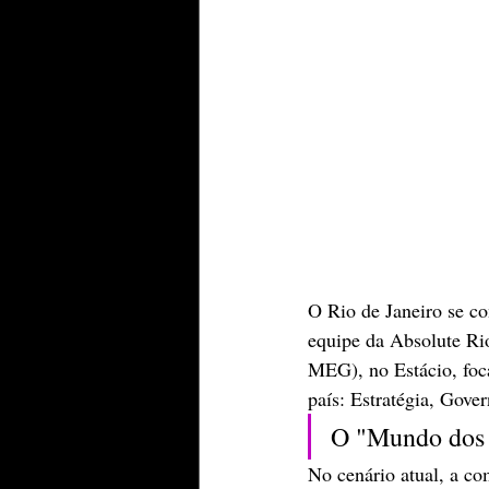
​O Rio de Janeiro se c
equipe da Absolute Ri
MEG), no Estácio, foca
país: Estratégia, Gover
​O "Mundo dos
​No cenário atual, a c