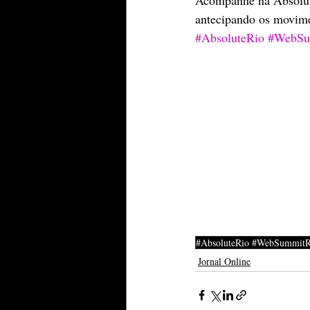
antecipando os movime
#AbsoluteRio
#WebSu
#AbsoluteRio #WebSummitRio
Jornal Online