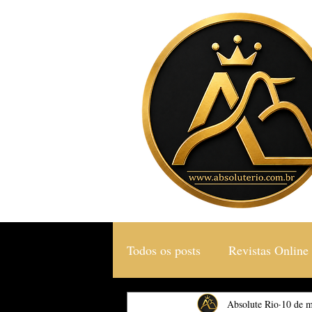
Todos os posts
Revistas Online
Gastronomia & Turismo
Absolute Rio
10 de m
S