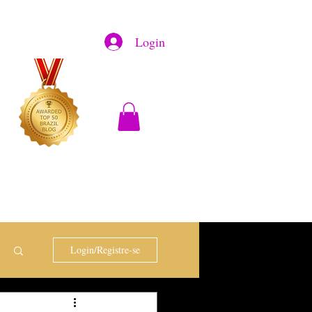
Login
Login/Registre-se