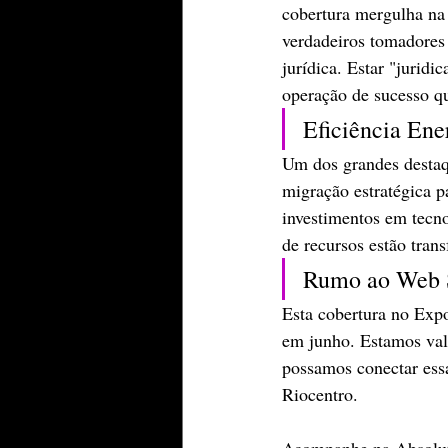
cobertura mergulha na 
verdadeiros tomadores 
jurídica. Estar "jurid
operação de sucesso q
​Eficiência En
​Um dos grandes destaq
migração estratégica p
investimentos em tecn
de recursos estão tran
​Rumo ao Web
​Esta cobertura no Ex
em junho. Estamos vali
possamos conectar ess
Riocentro.
​Acompanhe na Absolut