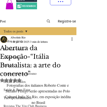
Post
Registre-se
Todos os posts
Absolute Rio
Todos os posts
4 de jul. de 2025
3 min de leitura
Abertura da
Revistas Online
Expoção-“Itália
Jornal Online
Brutalista: a arte do
Eventos
concreto”
Gastronomia & Turismo
Avaliado com NaN de 5 estrelas.
Social & Estilos
Fotografias dos italianos Roberto Conte e 
Saúde & Bem Estar
Stefano Perego serão apresentadas no Polo 
Cultural Italia No Rio, em exposição inédita 
TheVipClubBusiness
no Brasil
Revistas The Vip Club Business