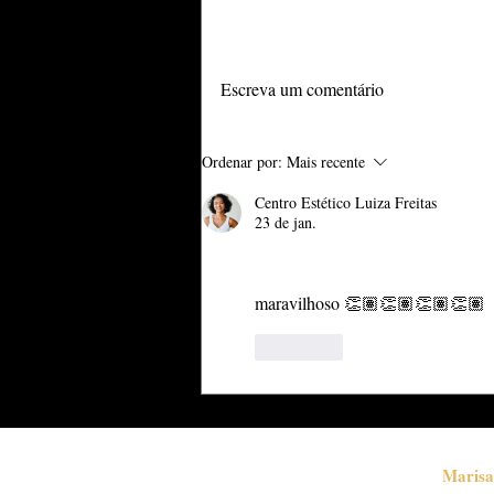
Adicione uma avaliação
EXOSSOMOS
Escreva um comentário
DERIVADOS DO SEU
PRÓPRIO SANGUE: A
NOVA GERAÇÃO DA
Ordenar por:
Mais recente
MEDICINA
Centro Estético Luiza Freitas
REGENERATIVA*
23 de jan.
Avaliado com 5 de 5 estrelas.
maravilhoso 👏🏽👏🏽👏🏽👏🏽
Curtir
Marisa