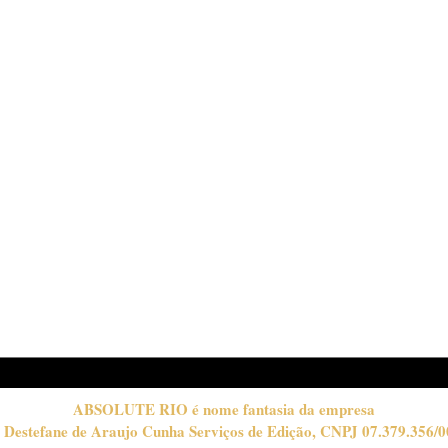
Você nasceu para vencer
ME
REG
HYP
ABSOLUTE RIO é nome fantasia da empresa
 Destefane de Araujo Cunha Serviços de Edição, CNPJ 07.379.356/0