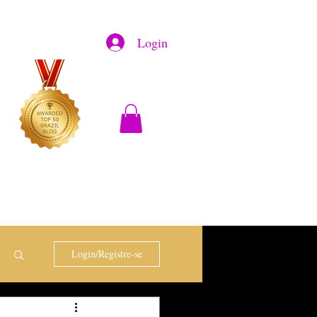
Login
Login/Registre-se