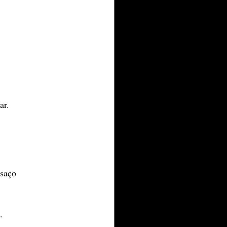
ar. 
saço 
 
​