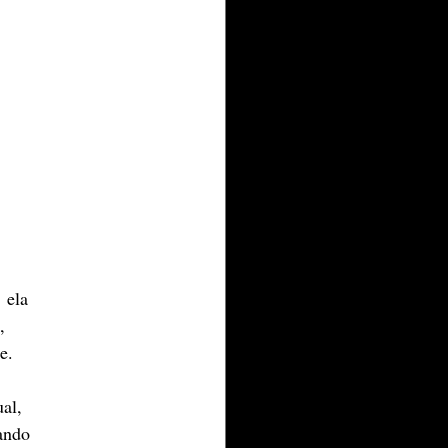
 ela 
, 
.​
al, 
ando 