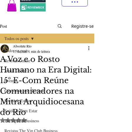
Post
Registre-se
Todos os posts
Absolute Rio
Todos os posts
17 de mai.
1 min de leitura
A Voz e o Rosto
Revistas Online
Humano na Era Digital:
Jornal Online
15º E-Com Reúne
Eventos
Comunicadores na
Gastronomia & Turismo
Mitra Arquidiocesana
Social & Estilos
do Rio
Saúde & Bem Estar
Avaliado com NaN de 5 estrelas.
TheVipClubBusiness
Revistas The Vip Club Business