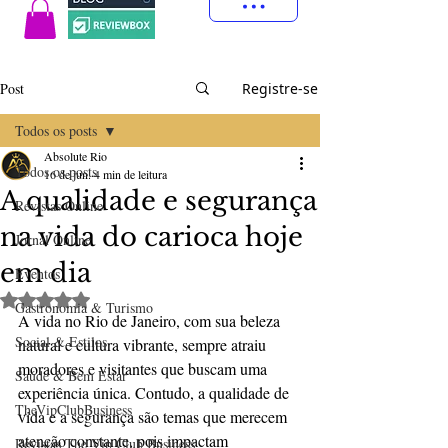
Post
Registre-se
Todos os posts
Absolute Rio
Todos os posts
16 de jun.
4 min de leitura
A qualidade e segurança
Revistas Online
na vida do carioca hoje
Jornal Online
em dia
Eventos
Avaliado com NaN de 5 estrelas.
Gastronomia & Turismo
A vida no Rio de Janeiro, com sua beleza 
Social & Estilos
natural e cultura vibrante, sempre atraiu 
moradores e visitantes que buscam uma 
Saúde & Bem Estar
experiência única. Contudo, a qualidade de 
TheVipClubBusiness
vida e a segurança são temas que merecem 
atenção constante, pois impactam 
Revistas The Vip Club Business