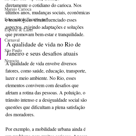
diretamente o cotidiano do carioca. Nos 
Marujo Carioca
últimos anos, mudanças sociais, econômicas 
Educação & Tecnologia
e tecnológicas têm influenciado esses 
aspectos, exigindo adaptações e soluções 
Esporte & Lazer
que promovam bem-estar e tranquilidade. 
Carnaval
A qualidade de vida no Rio de 
São Paulo
Janeiro e seus desafios atuais
Negocio
A qualidade de vida envolve diversos 
fatores, como saúde, educação, transporte, 
lazer e meio ambiente. No Rio, esses 
elementos convivem com desafios que 
afetam a rotina das pessoas. A poluição, o 
trânsito intenso e a desigualdade social são 
questões que dificultam a plena satisfação 
dos moradores. 
Por exemplo, a mobilidade urbana ainda é 