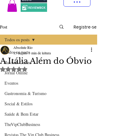
Post
Registre-se
Todos os posts
Absolute Rio
Todos os posts
15 de jun.
3 min de leitura
A Itália Além do Óbvio
Revistas Online
Avaliado com NaN de 5 estrelas.
Jornal Online
Eventos
Gastronomia & Turismo
Social & Estilos
Saúde & Bem Estar
TheVipClubBusiness
Revistas The Vip Club Business