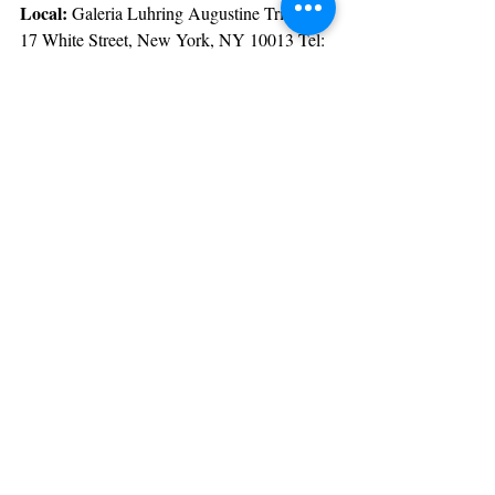
Local:
 Galeria Luhring Augustine Tribeca, 
17 White Street, New York, NY 10013 Tel: 
646.960.7540
Período:
 13 de janeiro a 25 de fevereiro de 
2023
Recepção de abertura:
 13 de janeiro, das 
17h30 às 19h30.
Evento
: dia 14 de janeiro, às 15h,  haverá 
uma conversa entre o curador da exposição, 
Paulo Venancio Filho, e a curadora de Arte 
Contemporânea do New Museum de Nova 
Iorque, Vivian Crockett.
LEAD Comunicação – Rio de Janeiro | 
Brazil
(55 21) 99348-9189
leadcom@terra.com.br
   skype: 
lead.comunicacao1
www.leadcomunicacao.com