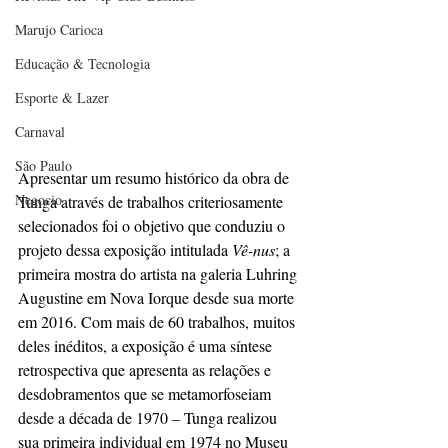
Marujo Carioca
Educação & Tecnologia
Esporte & Lazer
Carnaval
São Paulo
Apresentar um resumo histórico da obra de 
Negocio
Tunga através de trabalhos criteriosamente 
selecionados foi o objetivo que conduziu o 
projeto dessa exposição intitulada 
Vê-nus
; a 
primeira mostra do artista na galeria Luhring 
Augustine em Nova Iorque desde sua morte 
em 2016. Com mais de 60 trabalhos,
muitos 
deles inéditos, a exposição é uma síntese 
retrospectiva que apresenta as relações e 
desdobramentos que se metamorfoseiam 
desde a década de 1970 – Tunga realizou 
sua primeira individual em 1974 no Museu 