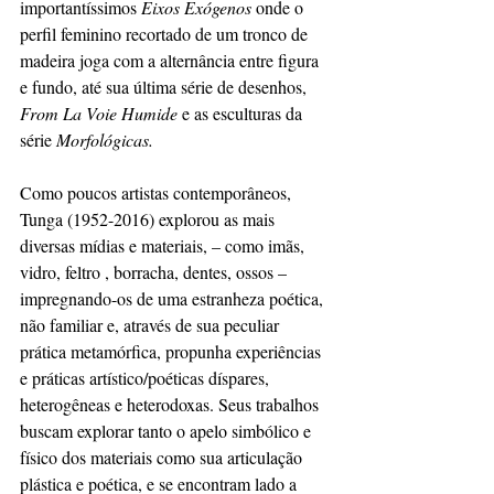
importantíssimos 
Eixos Exógenos
 onde o 
perfil feminino recortado de um tronco de 
madeira joga com a alternância entre figura 
e fundo, até sua última série de desenhos, 
From La Voie Humide 
e as esculturas da 
série 
Morfológicas.
Como poucos artistas contemporâneos, 
Tunga (1952-2016) explorou as mais 
diversas mídias e materiais, – como imãs, 
vidro, feltro , borracha, dentes, ossos – 
impregnando-os de uma estranheza poética, 
não familiar e, através de sua peculiar 
prática metamórfica, propunha experiências 
e práticas artístico/poéticas díspares, 
heterogêneas e heterodoxas. Seus trabalhos 
buscam explorar tanto o apelo simbólico e 
físico dos materiais como sua articulação 
plástica e poética, e se encontram lado a 