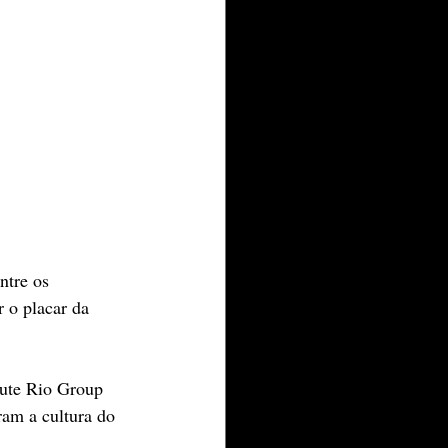
ntre os 
 o placar da 
lute Rio Group 
am a cultura do 