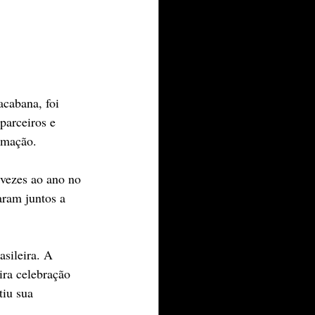
cabana, foi 
parceiros e 
imação.
 vezes ao ano no 
ram juntos a 
sileira. A 
ra celebração 
tiu sua 