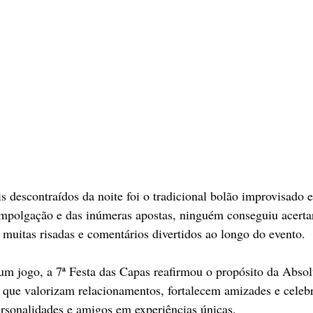
escontraídos da noite foi o tradicional bolão improvisado e
mpolgação e das inúmeras apostas, ninguém conseguiu acertar
u muitas risadas e comentários divertidos ao longo do evento.
 um jogo, a 7ª Festa das Capas reafirmou o propósito da Abso
 que valorizam relacionamentos, fortalecem amizades e celebr
rsonalidades e amigos em experiências únicas.