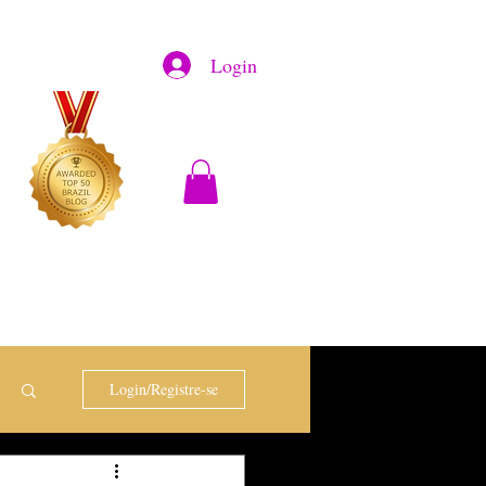
Login
Login/Registre-se