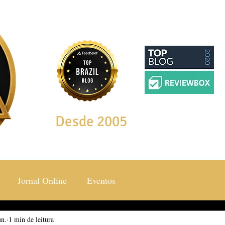
Desde 2005
Jornal Online
Eventos
un.
ocial & Estilos
1 min de leitura
Saúde & Bem Estar