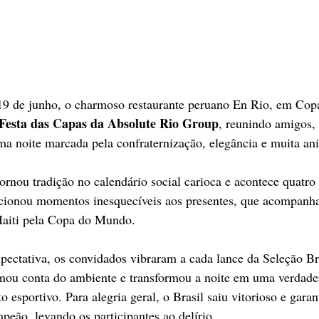
 19 de junho, o charmoso restaurante peruano En Rio, em Copa
 Festa das Capas da Absolute Rio Group
, reunindo amigos, 
a noite marcada pela confraternização, elegância e muita an
tornou tradição no calendário social carioca e acontece quatro
rcionou momentos inesquecíveis aos presentes, que acompanha
 Haiti pela Copa do Mundo.
ectativa, os convidados vibraram a cada lance da Seleção Bra
omou conta do ambiente e transformou a noite em uma verdadei
o esportivo. Para alegria geral, o Brasil saiu vitorioso e garan
peão, levando os participantes ao delírio.