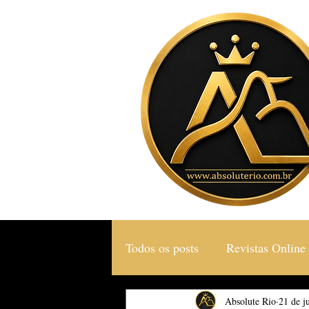
Todos os posts
Revistas Online
Gastronomia & Turismo
Absolute Rio
21 de j
S