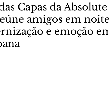
 das Capas da Absolute
eúne amigos em noite
stas The Vip Club Business
Marujo Carioca
ernização e emoção e
sporte & Lazer
Carnaval
São Paulo
Negocio
bana
5 estrelas.