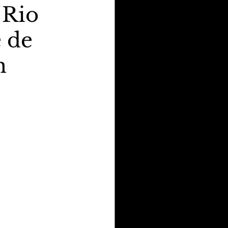
 Rio
 de
m