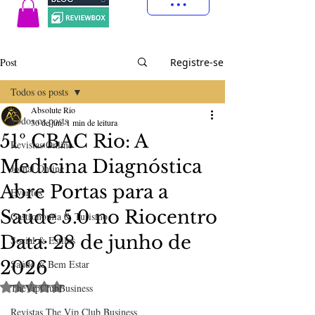
Post
Registre-se
Todos os posts
Absolute Rio
Todos os posts
30 de jun.
1 min de leitura
51º CBAC Rio: A
Revistas Online
Medicina Diagnóstica
Jornal Online
Abre Portas para a
Eventos
Saúde 5.0 no Riocentro​
Gastronomia & Turismo
Data: 28 de junho de
Social & Estilos
2026
Saúde & Bem Estar
Avaliado com NaN de 5 estrelas.
TheVipClubBusiness
Revistas The Vip Club Business