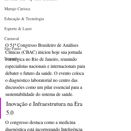
Marujo Carioca
Educação & Tecnologia
Esporte & Lazer
Carnaval
​O 51º Congresso Brasileiro de Análises 
São Paulo
Clínicas (CBAC) iniciou hoje sua jornada 
Negocio
estratégica no Rio de Janeiro, reunindo 
especialistas nacionais e internacionais para 
debater o futuro da saúde. O evento coloca 
o diagnóstico laboratorial no centro das 
discussões como um pilar essencial para a 
sustentabilidade do sistema de saúde.
​Inovação e Infraestrutura na Era 
5.0
O congresso destaca como a medicina 
diagnóstica está incorporando Inteligência 