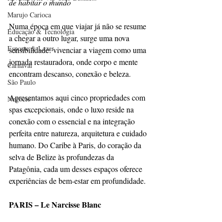
de habitar o mundo
Marujo Carioca
Numa época em que viajar já não se resume 
Educação & Tecnologia
a chegar a outro lugar, surge uma nova 
Esporte & Lazer
sensibilidade: vivenciar a viagem como uma 
jornada restauradora, onde corpo e mente 
Carnaval
encontram descanso, conexão e beleza.
São Paulo
Apresentamos aqui cinco propriedades com 
Negocio
spas excepcionais, onde o luxo reside na 
conexão com o essencial e na integração 
perfeita entre natureza, arquitetura e cuidado 
humano. Do Caribe à Paris, do coração da 
selva de Belize às profundezas da 
Patagônia, cada um desses espaços oferece 
experiências de bem-estar em profundidade.
PARIS – Le Narcisse Blanc