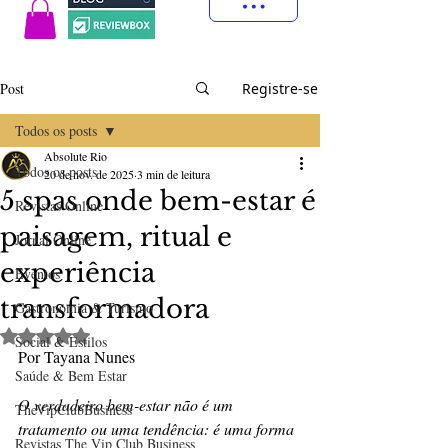
Post
Registre-se
Todos os posts
Absolute Rio
Todos os posts
20 de nov. de 2025
3 min de leitura
5 spas onde bem-estar é
Revistas Online
paisagem, ritual e
Jornal Online
experiência
Eventos
transformadora
Gastronomia & Turismo
Avaliado com NaN de 5 estrelas.
Social & Estilos
Por Tayana Nunes
Saúde & Bem Estar
O verdadeiro bem-estar não é um 
TheVipClubBusiness
tratamento ou uma tendência: é uma forma 
Revistas The Vip Club Business