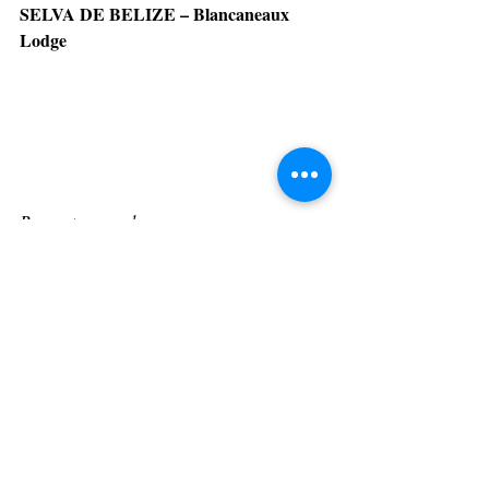
SELVA DE BELIZE – Blancaneaux 
Lodge
Bem-estar na selva com ares 
cinematográficos
Projetado por Francis Ford Coppola como 
Blancaneaux Lodge
seu refúgio pessoal, o 
está situado na selva de Belize, cercado por 
cachoeiras, rios e uma exuberante 
vegetação, além de diversos sítios 
arqueológicos maias. O Waterfall Spa é um 
dos segredos mais bem guardados do lodge: 
um espaço ao ar livre onde os tratamentos 