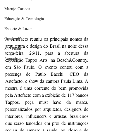
Marujo Carioca
Educação & Tecnologia
Esporte & Lazer
A Artefacto reuniu os principais nomes da 
Carnaval
arquitetura e design do Brasil na noite dessa 
São Paulo
terça-feira, 26/11, para a abertura da 
Negocio
exposição Tappo Arts, na Beach&Country, 
em São Paulo. O evento contou com a 
presença de Paulo Bacchi, CEO da 
Artefacto, e show da cantora Paula Lima. A 
mostra é uma corrente do bem promovida 
pela Artefacto com a exibição de 117 bancos 
Tappos, peça must have da marca, 
personalizados por arquitetos, designers de 
interiores, influencers e artistas brasileiros 
que serão leiloados em prol de instituições 
sociais de amparo à saúde, ao idoso e de 