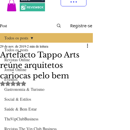
Post
Registre-se
Todos os posts
29 de nov. de 2019
2 min de leitura
Todos os posts
Artefacto Tappo Arts
Revistas Online
reúne arquitetos
Jornal Online
cariocas pelo bem
Eventos
Avaliado com NaN de 5 estrelas.
Gastronomia & Turismo
Social & Estilos
Saúde & Bem Estar
TheVipClubBusiness
Revistas The Vip Club Business