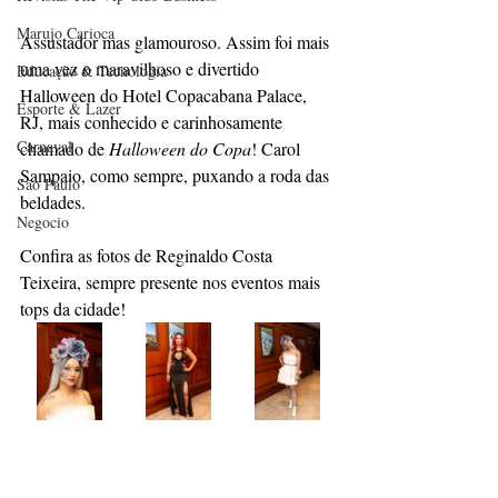
Marujo Carioca
Assustador mas glamouroso. Assim foi mais 
uma vez o maravilhoso e divertido 
Educação & Tecnologia
Halloween do Hotel Copacabana Palace, 
Esporte & Lazer
RJ, mais conhecido e carinhosamente 
Carnaval
chamado de 
Halloween do Copa
! Carol 
Sampaio, como sempre, puxando a roda das 
São Paulo
beldades.
Negocio
Confira as fotos de Reginaldo Costa 
Teixeira, sempre presente nos eventos mais 
tops da cidade!