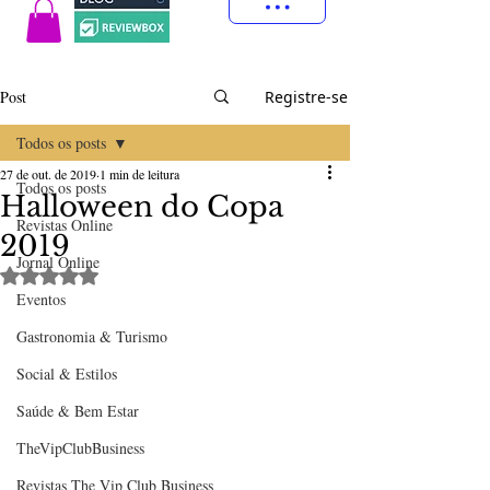
Post
Registre-se
Todos os posts
27 de out. de 2019
1 min de leitura
Todos os posts
Halloween do Copa
Revistas Online
2019
Jornal Online
Avaliado com NaN de 5 estrelas.
Eventos
Gastronomia & Turismo
Social & Estilos
Saúde & Bem Estar
TheVipClubBusiness
Revistas The Vip Club Business