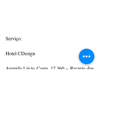
Serviço:
Hotel CDesign
Avenida Lúcio Costa, 17.360 – Recreio dos 
Bandeirantes
Jantar 19 de outubro às 19h30 / Valor R$120
Caminhada 20 de outubro às 9h / Valor 
R$45