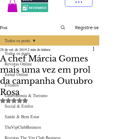
Post
Registre-se
Todos os posts
28 de set. de 2019
2 min de leitura
Todos os posts
A chef Márcia Gomes
Revistas Online
mais uma vez em prol
Jornal Online
da campanha Outubro
Eventos
Rosa
Gastronomia & Turismo
Avaliado com NaN de 5 estrelas.
Social & Estilos
Saúde & Bem Estar
TheVipClubBusiness
Revistas The Vip Club Business