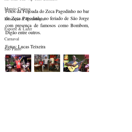
Marujo Carioca
Fotos da Feijoada do Zeca Pagodinho no bar 
do Zeca Pagodinho no feriado de São Jorge 
Educação & Tecnologia
com presença de famosos como Bombom, 
Esporte & Lazer
Digão entre outros.
Carnaval
Fotos: Lucas Teixeira
São Paulo
Negocio