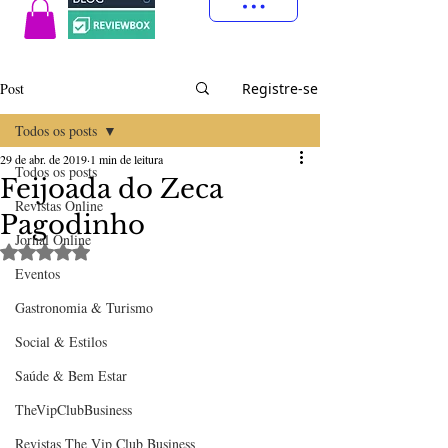
Post
Registre-se
Todos os posts
29 de abr. de 2019
1 min de leitura
Todos os posts
Feijoada do Zeca
Revistas Online
Pagodinho
Jornal Online
Avaliado com NaN de 5 estrelas.
Eventos
Gastronomia & Turismo
Social & Estilos
Saúde & Bem Estar
TheVipClubBusiness
Revistas The Vip Club Business