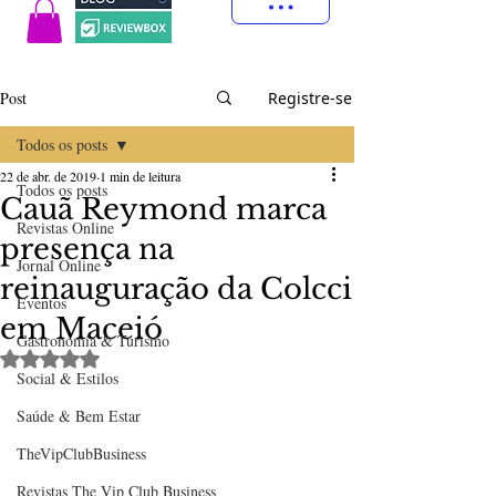
Post
Registre-se
Todos os posts
22 de abr. de 2019
1 min de leitura
Todos os posts
Cauã Reymond marca
Revistas Online
presença na
Jornal Online
reinauguração da Colcci
Eventos
em Maceió
Gastronomia & Turismo
Avaliado com NaN de 5 estrelas.
Social & Estilos
Saúde & Bem Estar
TheVipClubBusiness
Revistas The Vip Club Business