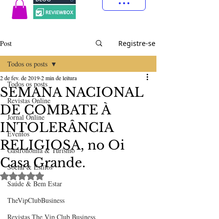
Post
Registre-se
Todos os posts
2 de fev. de 2019
2 min de leitura
Todos os posts
SEMANA NACIONAL
Revistas Online
DE COMBATE À
Jornal Online
INTOLERÂNCIA
Eventos
RELIGIOSA, no Oi
Gastronomia & Turismo
Casa Grande.
Social & Estilos
Avaliado com NaN de 5 estrelas.
Saúde & Bem Estar
TheVipClubBusiness
Revistas The Vip Club Business