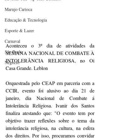
Marujo Carioca
Educação & Tecnologia
Esporte & Lazer
Carnaval
Aconteceu o 3º dia de atividades da 
São Paulo
SEMANA NACIONAL DE COMBATE À 
INTOLERÂNCIA RELIGIOSA, no Oi 
Negocio
Casa Grande. Leblon 
Orquestrada pelo CEAP em parceria com a 
CCIR, evento foi alusivo ao dia 21 de 
janeiro, dia Nacional de Combate á 
Intolerância Religiosa. Ivanir dos Santos 
finaliza atestando que: "O evento tem por 
objetivo trazer reflexões sobre o tema da 
intolerância religiosa, na cultura, na esfera 
dos direitos. Por isso, procuramos convidar 