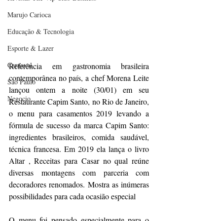
Marujo Carioca
Educação & Tecnologia
Esporte & Lazer
Carnaval
Referência em gastronomia brasileira 
contemporânea no país, a chef Morena Leite 
São Paulo
lançou ontem a noite (30/01) em seu 
Negocio
Restaurante Capim Santo, no Rio de Janeiro, 
o menu para casamentos 2019 levando a 
fórmula de sucesso da marca Capim Santo: 
ingredientes brasileiros, comida saudável, 
técnica francesa. Em 2019 ela lança o livro 
Altar , Receitas para Casar no qual reúne 
diversas montagens com parceria com 
decoradores renomados. Mostra as inúmeras 
possibilidades para cada ocasião especial
O menu foi pensado especialmente para o 