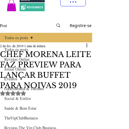
Post
Registre-se
Todos os posts
2 de fev. de 2019
1 min de leitura
Todos os posts
CHEF MORENA LEITE
Revistas Online
FAZ PREVIEW PARA
Jornal Online
LANÇAR BUFFET
Eventos
PARA NOIVAS 2019
Gastronomia & Turismo
Avaliado com NaN de 5 estrelas.
Social & Estilos
Saúde & Bem Estar
TheVipClubBusiness
Revistas The Vip Club Business