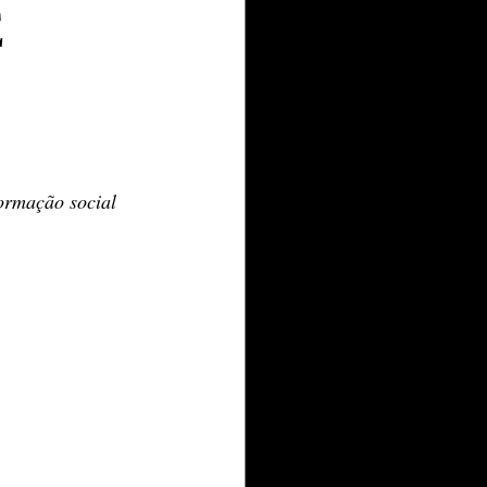
E
formação social 