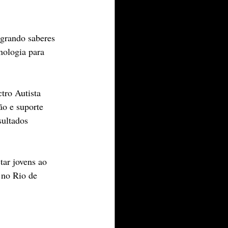
egrando saberes 
nologia para 
tro Autista 
o e suporte 
sultados 
tar jovens ao 
 no Rio de 