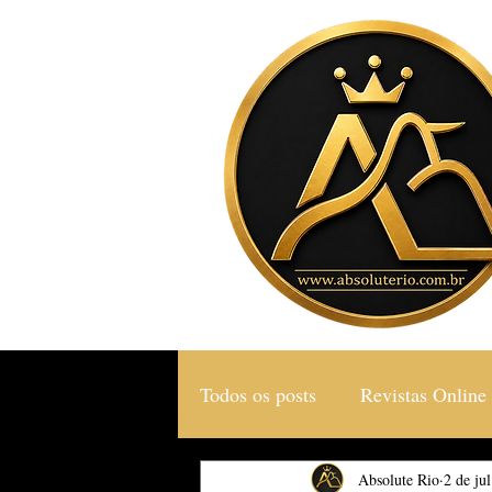
Todos os posts
Revistas Online
Gastronomia & Turismo
Absolute Rio
2 de ju
S