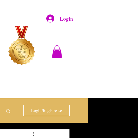
Login
Login/Registre-se