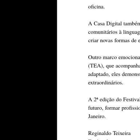
oficina.
A Casa Digital também 
comunitários à linguag
criar novas formas de e
Outro marco emocionant
(TEA), que acompanhar
adaptado, eles demonst
extraordinários.
A 2ª edição do Festiva
futuro, formar profissi
Janeiro.
Reginaldo Teixeira