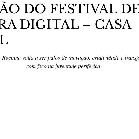
ÇÃO DO FESTIVAL D
A DIGITAL – CASA
stas The Vip Club Business
Marujo Carioca
L
sporte & Lazer
Carnaval
São Paulo
Negocio
5 estrelas.
 Rocinha volta a ser palco de inovação, criatividade e trans
com foco na juventude periférica