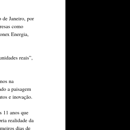
 de Janeiro, por 
presas como 
onex Energia, 
unidades reais”, 
anos na 
ndo a paisagem 
ntos e inovação.
s 11 anos que 
ria realidade da 
meiros dias de 