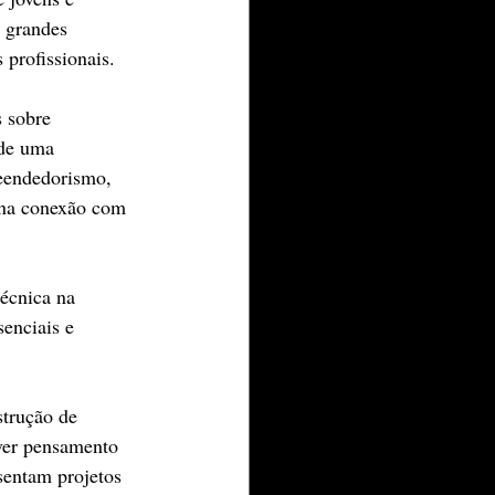
 grandes 
profissionais.
 sobre 
de uma 
eendedorismo, 
e na conexão com 
écnica na 
enciais e 
trução de 
lver pensamento 
esentam projetos 