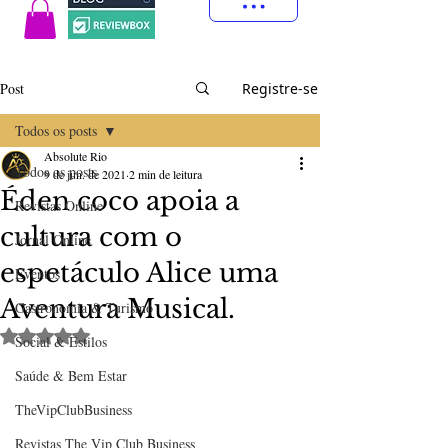
Post
Registre-se
Todos os posts
Absolute Rio
Todos os posts
9 de jun. de 2021
2 min de leitura
Éden coco apoia a
Revistas Online
cultura com o
Jornal Online
espetáculo Alice uma
Eventos
Aventura Musical.
Gastronomia & Turismo
Avaliado com NaN de 5 estrelas.
Social & Estilos
Saúde & Bem Estar
TheVipClubBusiness
Revistas The Vip Club Business